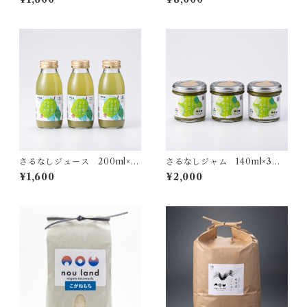
さるなしジュース 200ml×4
さるなしジャム 140ml×3個
本
セット
¥1,600
¥2,000