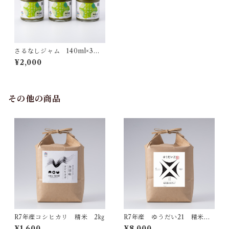
さるなしジャム 140ml×3個
セット
¥2,000
その他の商品
R7年産コシヒカリ 精米 2㎏
R7年産 ゆうだい21 精米 5
㎏×2
¥1,600
¥8,000