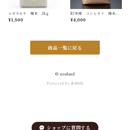
コガネモチ 精米 2kg
R7年産 コシヒカリ 精米 5
㎏×12回
¥1,500
¥4,000
商品一覧に戻る
© nouland
Powered by
ショップに質問する